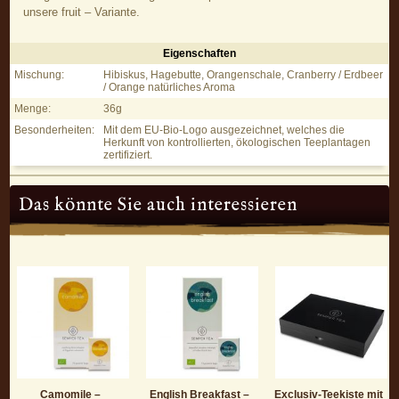
unsere fruit – Variante.
Eigenschaften
Fruit – Früchte Tee - Eigenschaften
Mischung:
Hibiskus, Hagebutte, Orangenschale, Cranberry / Erdbeer
/ Orange natürliches Aroma
Menge:
36g
Besonderheiten:
Mit dem EU-Bio-Logo ausgezeichnet, welches die
Herkunft von kontrollierten, ökologischen Teeplantagen
zertifiziert.
Das könnte Sie auch interessieren
Camomile –
English Breakfast –
Exclusiv-Teekiste mit