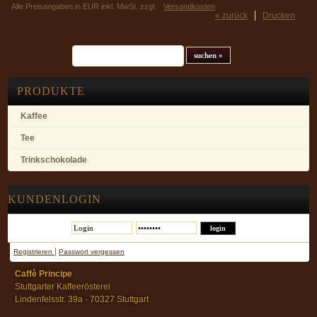
Alle Preisangaben in EUR inkl. MwSt. zzgl.
Versandkosten
« zurück
Drucken
Suchfeld
PRODUKTE
Kaffee
Tee
Trinkschokolade
KUNDENLOGIN
|
Registrieren
Passwort vergessen
Caffè Principe
Stuttgarter Kaffeerösterei
Lindenfelsstr. 39a · 70327 Stuttgart