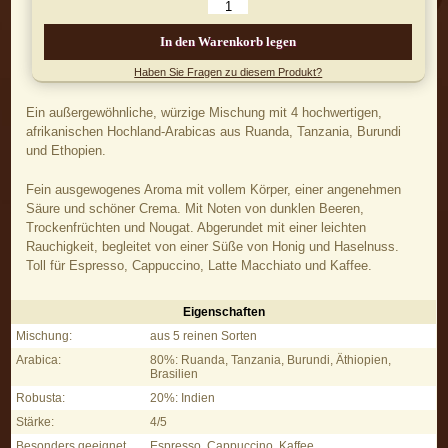
In den Warenkorb legen
Haben Sie Fragen zu diesem Produkt?
Ein außergewöhnliche, würzige Mischung mit 4 hochwertigen,
afrikanischen Hochland-Arabicas aus Ruanda, Tanzania, Burundi
und Ethopien.
Fein ausgewogenes Aroma mit vollem Körper, einer angenehmen
Säure und schöner Crema. Mit Noten von dunklen Beeren,
Trockenfrüchten und Nougat. Abgerundet mit einer leichten
Rauchigkeit, begleitet von einer Süße von Honig und Haselnuss.
Toll für Espresso, Cappuccino, Latte Macchiato und Kaffee.
Eigenschaften
L'Africana, 250g - Eigenschaften
Mischung:
aus 5 reinen Sorten
Arabica:
80%: Ruanda, Tanzania, Burundi, Äthiopien,
Brasilien
Robusta:
20%: Indien
Stärke:
4/5
Besonders geeignet
Espresso, Cappuccino, Kaffee