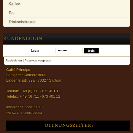
Kaffee
Tee
Trinkschokolade
KUNDENLOGIN
|
Registrieren
Passwort vergessen
Caffè Principe
Stuttgarter Kaffeerösterei
Lindenfelsstr. 39a · 70327 Stuttgart
Telefon: + 49 (0) 711 - 673 401 11
Telefax: + 49 (0) 711 - 673 401 12
info@caffe-principe.eu
www.caffe-principe.eu
ÖFFNUNGSZEITEN: