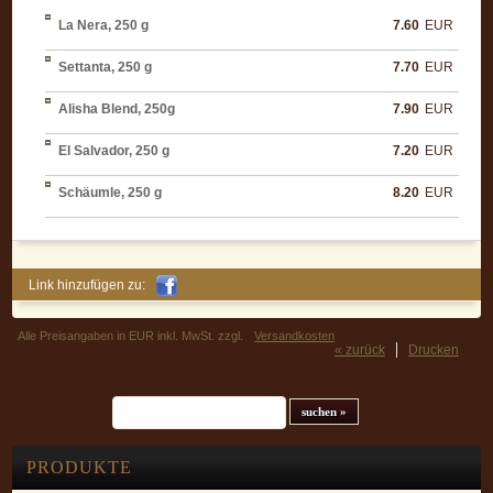
La Nera, 250 g
7.60
EUR
Settanta, 250 g
7.70
EUR
Alisha Blend, 250g
7.90
EUR
El Salvador, 250 g
7.20
EUR
Schäumle, 250 g
8.20
EUR
Link hinzufügen zu:
Alle Preisangaben in EUR inkl. MwSt. zzgl.
Versandkosten
« zurück
Drucken
Suchfeld
PRODUKTE