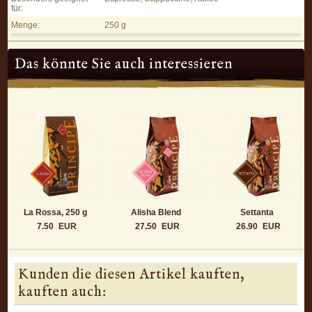
für:
Menge:
250 g
Das könnte Sie auch interessieren
La Rossa, 250 g
Alisha Blend
Settanta
7.50
EUR
27.50
EUR
26.90
EUR
Kunden die diesen Artikel kauften,
kauften auch: