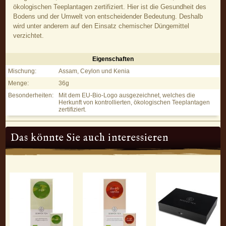
ökologischen Teeplantagen zertifiziert. Hier ist die Gesundheit des
Bodens und der Umwelt von entscheidender Bedeutung. Deshalb
wird unter anderem auf den Einsatz chemischer Düngemittel
verzichtet.
Eigenschaften
English Breakfast – Schwarzer Tee - Eigenschaften
Mischung:
Assam, Ceylon und Kenia
Menge:
36g
Besonderheiten:
Mit dem EU-Bio-Logo ausgezeichnet, welches die
Herkunft von kontrollierten, ökologischen Teeplantagen
zertifiziert.
Das könnte Sie auch interessieren