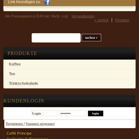
Link hinzufügen zu:
Alle Preisangaben in EUR inkl. MwSt. zzgl.
Versandkosten
« zurück
Drucken
Suchfeld
PRODUKTE
Kaffee
Tee
Trinkschokolade
KUNDENLOGIN
|
Registrieren
Passwort vergessen
Caffè Principe