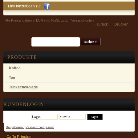
Link hinzufügen zu:
Alle Preisangaben in EUR inkl. MwSt. zzgl.
Versandkosten
« zurück
Drucken
Suchfeld
PRODUKTE
Kaffee
Tee
Trinkschokolade
KUNDENLOGIN
|
Registrieren
Passwort vergessen
Caffè Principe