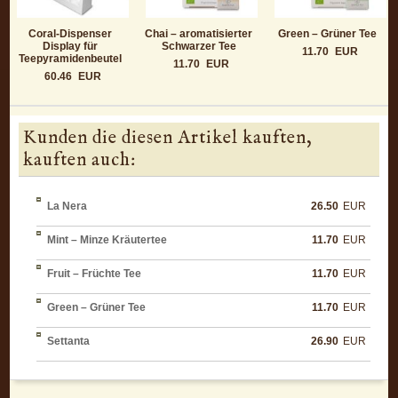
Coral-Dispenser
Chai – aromatisierter
Green – Grüner Tee
Display für
Schwarzer Tee
11.70
EUR
Teepyramidenbeutel
11.70
EUR
60.46
EUR
Kunden die diesen Artikel kauften,
kauften auch:
La Nera
26.50
EUR
Mint – Minze Kräutertee
11.70
EUR
Fruit – Früchte Tee
11.70
EUR
Green – Grüner Tee
11.70
EUR
Settanta
26.90
EUR