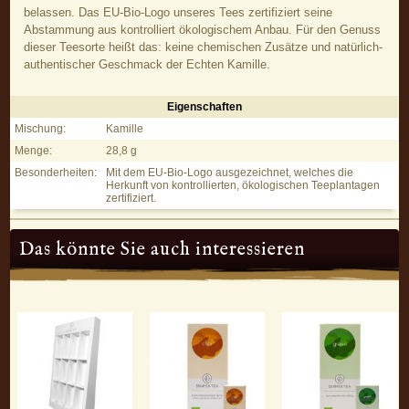
belassen. Das EU-Bio-Logo unseres Tees zertifiziert seine
Abstammung aus kontrolliert ökologischem Anbau. Für den Genuss
dieser Teesorte heißt das: keine chemischen Zusätze und natürlich-
authentischer Geschmack der Echten Kamille.
Eigenschaften
Camomile – Kamillentee - Eigenschaften
Mischung:
Kamille
Menge:
28,8 g
Besonderheiten:
Mit dem EU-Bio-Logo ausgezeichnet, welches die
Herkunft von kontrollierten, ökologischen Teeplantagen
zertifiziert.
Das könnte Sie auch interessieren