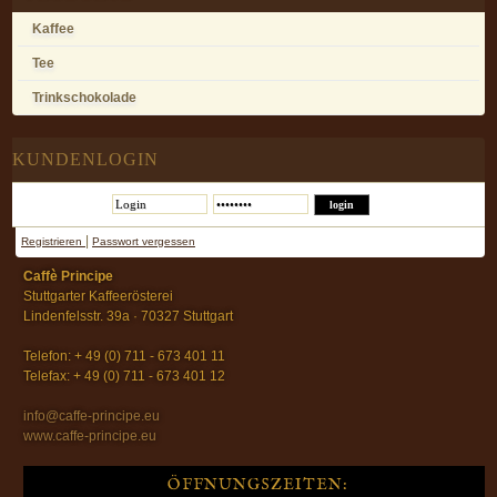
Kaffee
Tee
Trinkschokolade
KUNDENLOGIN
|
Registrieren
Passwort vergessen
Caffè Principe
Stuttgarter Kaffeerösterei
Lindenfelsstr. 39a · 70327 Stuttgart
Telefon: + 49 (0) 711 - 673 401 11
Telefax: + 49 (0) 711 - 673 401 12
info@caffe-principe.eu
www.caffe-principe.eu
ÖFFNUNGSZEITEN: