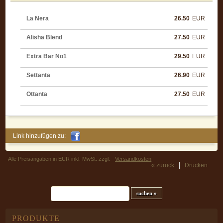
La Nera
26.50
EUR
Alisha Blend
27.50
EUR
Extra Bar No1
29.50
EUR
Settanta
26.90
EUR
Ottanta
27.50
EUR
Link hinzufügen zu:
Alle Preisangaben in EUR inkl. MwSt. zzgl.
Versandkosten
« zurück
Drucken
Suchfeld
PRODUKTE