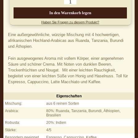
In den Warenkorb legen
Haben Sie Fragen zu diesem Produkt?
Eine außergewöhnliche, würzige Mischung mit 4 hochwertigen,
afrikanischen Hochland-Arabicas aus Ruanda, Tanzania, Burundi
und Äthopien.
Fein ausgewogenes Aroma mit vollem Körper, einer angenehmen
Säure und schöner Crema. Mit Noten von dunklen Beeren,
Trockenfrüchten und Nougat. Mit einer leichten Rauchigkeit,
begleitet von einer leichten Süße von Honig und Haselnuss. Toll für
Espresso, Cappuccino, Latte Macchiato und Kaffee.
Eigenschaften
L'Africana - Eigenschaften
Mischung:
aus 6 reinen Sorten
Arabica:
80%: Ruanda, Tanzania, Burundi, Äthiopien,
Brasilien
Robusta:
20%: Indien
Stärke:
4/5
Besonders geeignet
Espresso, Cappuccino, Kaffee