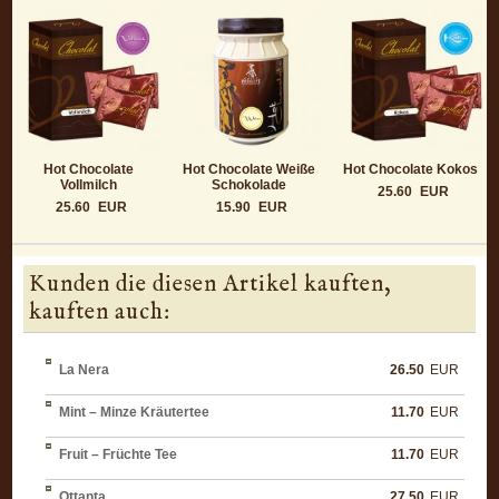
Hot Chocolate
Hot Chocolate Weiße
Hot Chocolate Kokos
Vollmilch
Schokolade
25.60
EUR
25.60
EUR
15.90
EUR
Kunden die diesen Artikel kauften,
kauften auch:
La Nera
26.50
EUR
Mint – Minze Kräutertee
11.70
EUR
Fruit – Früchte Tee
11.70
EUR
Ottanta
27.50
EUR