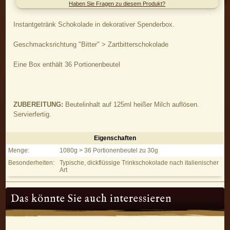
Haben Sie Fragen zu diesem Produkt?
Instantgetränk Schokolade in dekorativer Spenderbox.
Geschmacksrichtung "Bitter" > Zartbitterschokolade
Eine Box enthält 36 Portionenbeutel
ZUBEREITUNG:
Beutelinhalt auf 125ml heißer Milch auflösen.
Servierfertig.
Eigenschaften
Hot Chocolate Bitter - Eigenschaften
Menge:
1080g > 36 Portionenbeutel zu 30g
Besonderheiten:
Typische, dickflüssige Trinkschokolade nach italienischer
Art
Das könnte Sie auch interessieren