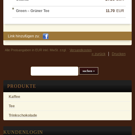
Green – Grüner Tee
11.70
EUR
Link hinzufügen zu:
Alle Preisangaben in EUR inkl. MwSt. zzgl.
Versandkosten
« zurück
Drucken
Suchfeld
PRODUKTE
Kaffee
Tee
Trinkschokolade
KUNDENLOGIN