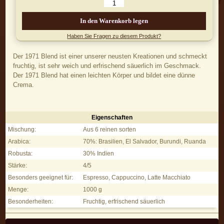
In den Warenkorb legen
Haben Sie Fragen zu diesem Produkt?
Der 1971 Blend ist einer unserer neusten Kreationen und schmeckt
fruchtig, ist sehr weich und erfrischend säuerlich im Geschmack.
Der 1971 Blend hat einen leichten Körper und bildet eine dünne
Crema.
Eigenschaften
1971 Blend, 250g - Eigenschaften
Mischung:
Aus 6 reinen sorten
Arabica:
70%: Brasilien, El Salvador, Burundi, Ruanda
Robusta:
30% Indien
Stärke:
4/5
Besonders geeignet für:
Espresso, Cappuccino, Latte Macchiato
Menge:
1000 g
Besonderheiten:
Fruchtig, erfrischend säuerlich