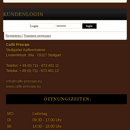
KUNDENLOGIN
|
Registrieren
Passwort vergessen
Caffè Principe
Stuttgarter Kaffeerösterei
Lindenfelsstr. 39a · 70327 Stuttgart
Telefon: + 49 (0) 711 - 673 401 11
Telefax: + 49 (0) 711 - 673 401 12
info@caffe-principe.eu
www.caffe-principe.eu
ÖFFNUNGSZEITEN:
MO
Liefertag
DI
09:30 - 17:00 Uhr
MI
14:00 - 18:00 Uhr