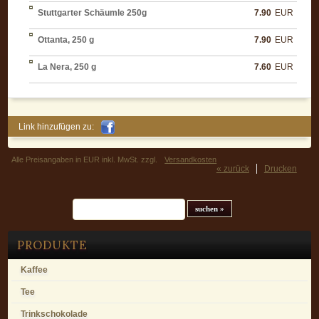
Stuttgarter Schäumle 250g
7.90
EUR
Ottanta, 250 g
7.90
EUR
La Nera, 250 g
7.60
EUR
Link hinzufügen zu:
Alle Preisangaben in EUR inkl. MwSt. zzgl.
Versandkosten
« zurück
Drucken
Suchfeld
PRODUKTE
Kaffee
Tee
Trinkschokolade