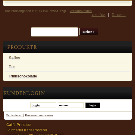
Alle Preisangaben in EUR inkl. MwSt. zzgl.
Versandkosten
« zurück
Drucken
Suchfeld
PRODUKTE
Kaffee
Tee
Trinkschokolade
KUNDENLOGIN
|
Registrieren
Passwort vergessen
Caffè Principe
Stuttgarter Kaffeerösterei