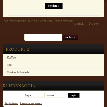
Alle Preisangaben in EUR inkl. MwSt. zzgl.
Versandkosten
« zurück
Drucken
Suchfeld
PRODUKTE
Kaffee
Tee
Trinkschokolade
KUNDENLOGIN
|
Registrieren
Passwort vergessen