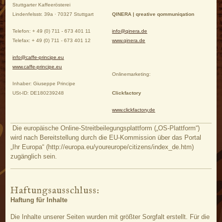
Stuttgarter Kaffeerösterei
Lindenfelsstr. 39a · 70327 Stuttgart
QINERA | qreative qommuniqation
Telefon: + 49 (0) 711 - 673 401 11
info@qinera.de
Telefax: + 49 (0) 711 - 673 401 12
www.qinera.de
info@caffe-principe.eu
www.caffe-principe.eu
Onlinemarketing:
Inhaber: Giuseppe Principe
USt-ID: DE180239248
Clickfactory
www.clickfactory.de
Die europäische Online-Streitbeilegungsplattform („OS-Plattform“)
wird nach Bereitstellung durch die EU-Kommission über das Portal
„Ihr Europa“ (http://europa.eu/youreurope/citizens/index_de.htm)
zugänglich sein.
Haftungsausschluss:
Haftung für Inhalte
Die Inhalte unserer Seiten wurden mit größter Sorgfalt erstellt. Für die