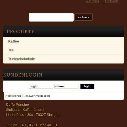
« zurück
Drucken
Suchfeld
PRODUKTE
Kaffee
Tee
Trinkschokolade
KUNDENLOGIN
|
Registrieren
Passwort vergessen
Caffè Principe
Stuttgarter Kaffeerösterei
Lindenfelsstr. 39a · 70327 Stuttgart
Telefon: + 49 (0) 711 - 673 401 11