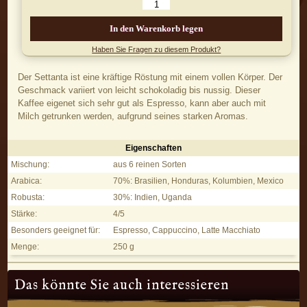
In den Warenkorb legen
Haben Sie Fragen zu diesem Produkt?
Der Settanta ist eine kräftige Röstung mit einem vollen Körper. Der
Geschmack variiert von leicht schokoladig bis nussig. Dieser
Kaffee eigenet sich sehr gut als Espresso, kann aber auch mit
Milch getrunken werden, aufgrund seines starken Aromas.
Eigenschaften
Settanta, 250 g - Eigenschaften
Mischung:
aus 6 reinen Sorten
Arabica:
70%: Brasilien, Honduras, Kolumbien, Mexico
Robusta:
30%: Indien, Uganda
Stärke:
4/5
Besonders geeignet für:
Espresso, Cappuccino, Latte Macchiato
Menge:
250 g
Das könnte Sie auch interessieren