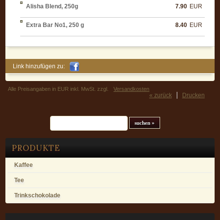
Alisha Blend, 250g
7.90
EUR
Extra Bar No1, 250 g
8.40
EUR
Link hinzufügen zu:
Alle Preisangaben in EUR inkl. MwSt. zzgl.
Versandkosten
« zurück
Drucken
Suchfeld
PRODUKTE
Kaffee
Tee
Trinkschokolade