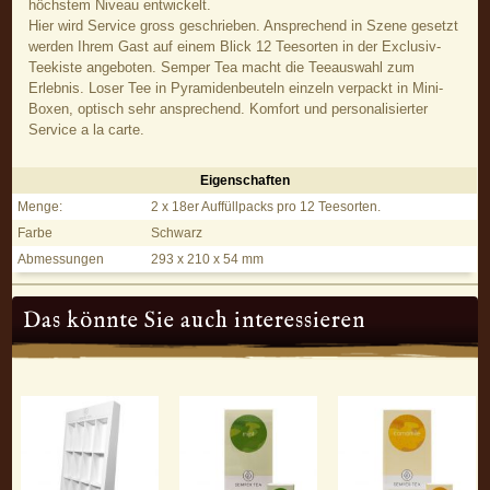
höchstem Niveau entwickelt.
Hier wird Service gross geschrieben. Ansprechend in Szene gesetzt
werden Ihrem Gast auf einem Blick 12 Teesorten in der Exclusiv-
Teekiste angeboten. Semper Tea macht die Teeauswahl zum
Erlebnis. Loser Tee in Pyramidenbeuteln einzeln verpackt in Mini-
Boxen, optisch sehr ansprechend. Komfort und personalisierter
Service a la carte.
Eigenschaften
Starterkit mit 24er Exclusiv-Teekiste - Eigenschaften
Menge:
2 x 18er Auffüllpacks pro 12 Teesorten.
Farbe
Schwarz
Abmessungen
293 x 210 x 54 mm
Das könnte Sie auch interessieren