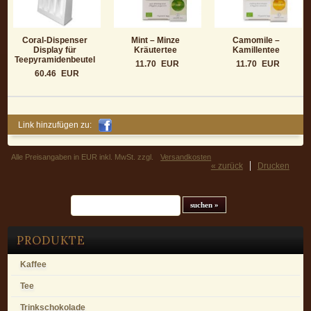
Coral-Dispenser
Mint – Minze
Camomile –
Display für
Kräutertee
Kamillentee
Teepyramidenbeutel
11.70
EUR
11.70
EUR
60.46
EUR
Link hinzufügen zu:
Alle Preisangaben in EUR inkl. MwSt. zzgl.
Versandkosten
« zurück
Drucken
Suchfeld
PRODUKTE
Kaffee
Tee
Trinkschokolade