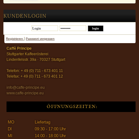
KUNDENLOGIN
|
Registrieren
Passwort vergessen
Caffè Principe
Stuttgarter Kaffeerösterei
Lindenfelsstr. 39a · 70327 Stuttgart
Telefon: + 49 (0) 711 - 673 401 11
Telefax: + 49 (0) 711 - 673 401 12
info@caffe-principe.eu
www.caffe-principe.eu
ÖFFNUNGSZEITEN:
MO
Liefertag
DI
09:30 - 17:00 Uhr
MI
14:00 - 18:00 Uhr