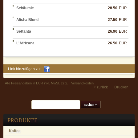
Schäumle
28.50
EUR
Alisha Blend
27.50
EUR
Settanta
26.90
EUR
L'Africana
26.50
EUR
Link hinzufügen zu:
Alle Preisangaben in EUR inkl. MwSt. zzgl.
Versandkosten
« zurück
Drucken
Suchfeld
PRODUKTE
Kaffee