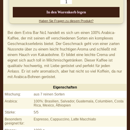
In den Warenkorb legen
Haben Sie Fragen zu diesem Produkt?
Bei dem Extra Bar No1 handelt es sich um einen 100% Arabica-
Kaffee, der mit seinen elf verschiedenen Sorten ein komplexes
Geschmackserlebnis bietet. Der Geschmack geht von einer zarten
Nussnote über zu einem leicht fruchtigen Aroma und schließt mit
einem Hauch von Kakaobohne. Er bildet eine leichte Crema und
eignet sich auch toll in Milchmischgetränken. Dieser Kaffee ist
qualitativ hochwertig, mit Liebe geröstet und perfekt für jeden
Anlass. Er ist sehr aromatisch, aber hat nicht so viel Koffein, da nur
mit Arabica-Bohnen geröstet.
Eigenschaften
Extra Bar No1 - Eigenschaften
Mischung:
aus 7 reinen Sorten
Arabica:
100%: Brasilien, Salvador, Guatemala, Columbien, Costa
Rica, Mexico, Äthiopien
Stärke:
5/5
Besonders
Espresso, Cappuccino, Latte Macchiato
geeignet für: