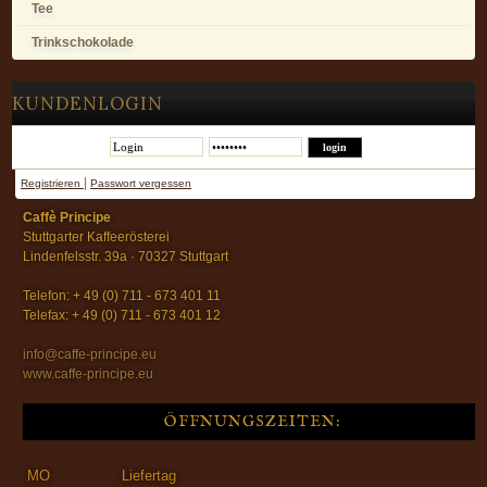
Tee
Trinkschokolade
KUNDENLOGIN
|
Registrieren
Passwort vergessen
Caffè Principe
Stuttgarter Kaffeerösterei
Lindenfelsstr. 39a · 70327 Stuttgart
Telefon: + 49 (0) 711 - 673 401 11
Telefax: + 49 (0) 711 - 673 401 12
info@caffe-principe.eu
www.caffe-principe.eu
ÖFFNUNGSZEITEN:
MO
Liefertag