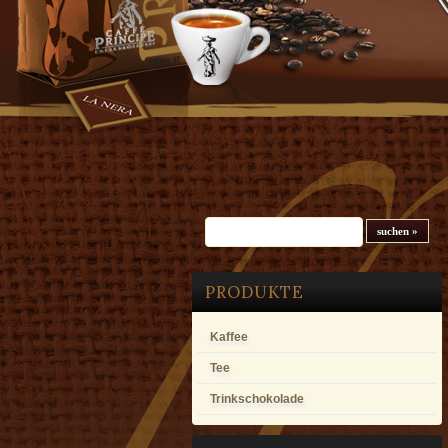
Suchfeld
PRODUKTE
Kaffee
Tee
Trinkschokolade