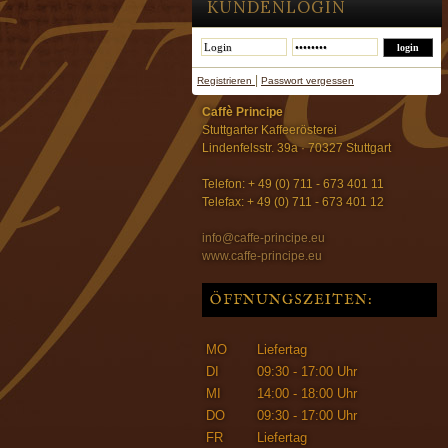
KUNDENLOGIN
|
Registrieren
Passwort vergessen
Caffè Principe
Stuttgarter Kaffeerösterei
Lindenfelsstr. 39a · 70327 Stuttgart
Telefon: + 49 (0) 711 - 673 401 11
Telefax: + 49 (0) 711 - 673 401 12
info@caffe-principe.eu
www.caffe-principe.eu
ÖFFNUNGSZEITEN:
MO
Liefertag
DI
09:30 - 17:00 Uhr
MI
14:00 - 18:00 Uhr
DO
09:30 - 17:00 Uhr
FR
Liefertag