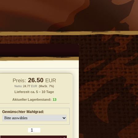
26.50
Preis:
EUR
Netto:
24.77
EUR
(MwSt. 7%)
Lieferzeit ca. 5 – 10 Tage
Aktueller Lagerbestand:
13
Gewünschter Mahlgrad:
 den Warenkorb legen