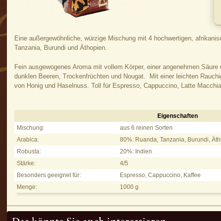
Eine außergewöhnliche, würzige Mischung mit 4 hochwertigen, afrikani
Tanzania, Burundi und Äthopien.
Fein ausgewogenes Aroma mit vollem Körper, einer angenehmen Säure 
dunklen Beeren, Trockenfrüchten und Nougat. Mit einer leichten Rauchigk
von Honig und Haselnuss. Toll für Espresso, Cappuccino, Latte Macchia
Eigenschaften
L'Africana - Eigenschaften
Mischung:
aus 6 reinen Sorten
Arabica:
80%: Ruanda, Tanzania, Burundi, Äthi
Robusta:
20%: Indien
Stärke:
4/5
Besonders geeignet für:
Espresso, Cappuccino, Kaffee
Menge:
1000 g