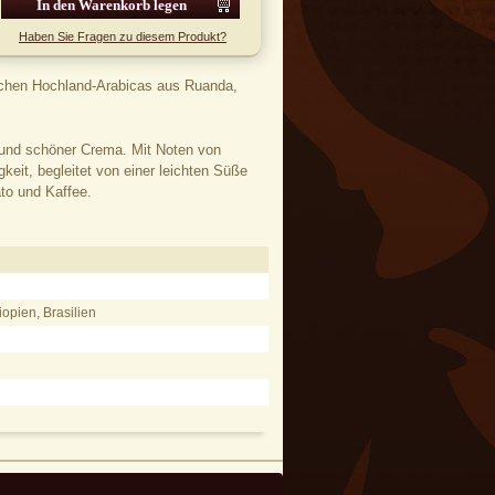
Haben Sie Fragen zu diesem Produkt?
schen Hochland-Arabicas aus Ruanda,
und schöner Crema. Mit Noten von
eit, begleitet von einer leichten Süße
to und Kaffee.
opien, Brasilien