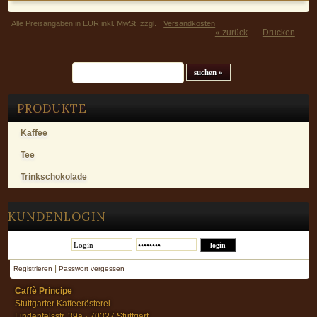
Alle Preisangaben in EUR inkl. MwSt. zzgl.
Versandkosten
« zurück
Drucken
Suchfeld
PRODUKTE
Kaffee
Tee
Trinkschokolade
KUNDENLOGIN
|
Registrieren
Passwort vergessen
Caffè Principe
Stuttgarter Kaffeerösterei
Lindenfelsstr. 39a · 70327 Stuttgart