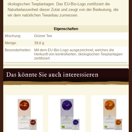
ökologischen Teeplantagen. Das EU-Bio-Logo zertifiziert die
Naturbelassenheit dieser Zutat und zeugt von der Bedeutung, die
wir dem natürlichen Teeanbau zumessen.
Eigenschaften
Green – Grüner Tee - Eigenschaften
Mischung:
Grüner Tee
Menge:
39,6 g
Besonderheiten:
Mit dem EU-Bio-Logo ausgezeichnet, welches die
Herkunft von kontrollierten, ökologischen Teeplantagen
zertifiziert.
Das könnte Sie auch interessieren