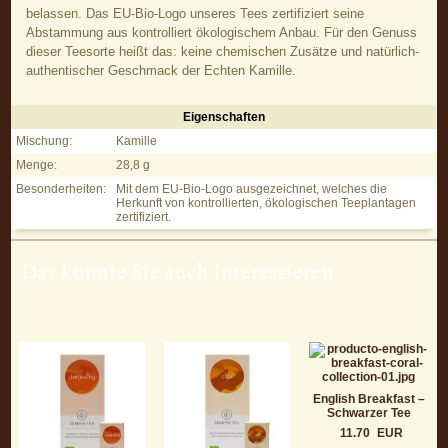
belassen. Das EU-Bio-Logo unseres Tees zertifiziert seine
Abstammung aus kontrolliert ökologischem Anbau. Für den Genuss
dieser Teesorte heißt das: keine chemischen Zusätze und natürlich-
authentischer Geschmack der Echten Kamille.
Eigenschaften
Camomile – Kamillentee - Eigenschaften
Mischung:
Kamille
Menge:
28,8 g
Besonderheiten:
Mit dem EU-Bio-Logo ausgezeichnet, welches die
Herkunft von kontrollierten, ökologischen Teeplantagen
zertifiziert.
Das könnte Sie auch interessieren
English Breakfast –
Schwarzer Tee
11.70
EUR