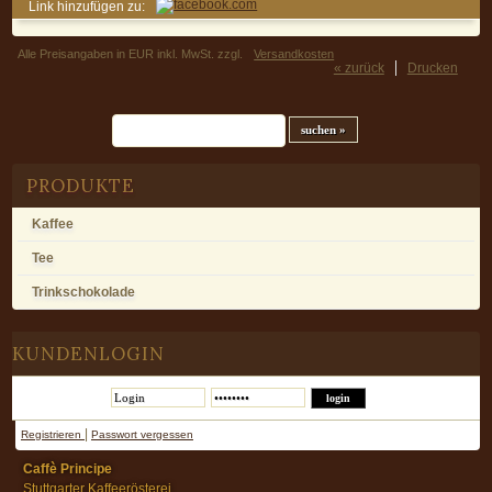
Link hinzufügen zu:
Alle Preisangaben in EUR inkl. MwSt. zzgl.
Versandkosten
« zurück
Drucken
Suchfeld
PRODUKTE
Kaffee
Tee
Trinkschokolade
KUNDENLOGIN
|
Registrieren
Passwort vergessen
Caffè Principe
Stuttgarter Kaffeerösterei