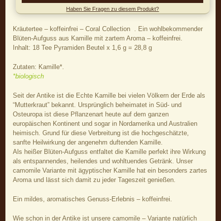
Haben Sie Fragen zu diesem Produkt?
Kräutertee – koffeinfrei – Coral Collection . Ein wohlbekommender
Blüten-Aufguss aus Kamille mit zartem Aroma – koffeinfrei.
Inhalt: 18 Tee Pyramiden Beutel x 1,6 g = 28,8 g
Zutaten: Kamille*.
*biologisch
Seit der Antike ist die Echte Kamille bei vielen Völkern der Erde als
“Mutterkraut” bekannt. Ursprünglich beheimatet in Süd- und
Osteuropa ist diese Pflanzenart heute auf dem ganzen
europäischen Kontinent und sogar in Nordamerika und Australien
heimisch. Grund für diese Verbreitung ist die hochgeschätzte,
sanfte Heilwirkung der angenehm duftenden Kamille.
Als heißer Blüten-Aufguss entfaltet die Kamille perfekt ihre Wirkung
als entspannendes, heilendes und wohltuendes Getränk. Unser
camomile Variante mit ägyptischer Kamille hat ein besonders zartes
Aroma und lässt sich damit zu jeder Tageszeit genießen.
Ein mildes, aromatisches Genuss-Erlebnis – koffeinfrei.
Wie schon in der Antike ist unsere camomile – Variante natürlich