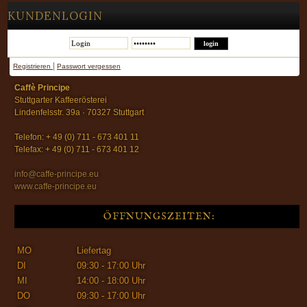
KUNDENLOGIN
|
Registrieren
Passwort vergessen
Caffè Principe
Stuttgarter Kaffeerösterei
Lindenfelsstr. 39a · 70327 Stuttgart
Telefon: + 49 (0) 711 - 673 401 11
Telefax: + 49 (0) 711 - 673 401 12
info@caffe-principe.eu
www.caffe-principe.eu
ÖFFNUNGSZEITEN:
MO
Liefertag
DI
09:30 - 17:00 Uhr
MI
14:00 - 18:00 Uhr
DO
09:30 - 17:00 Uhr