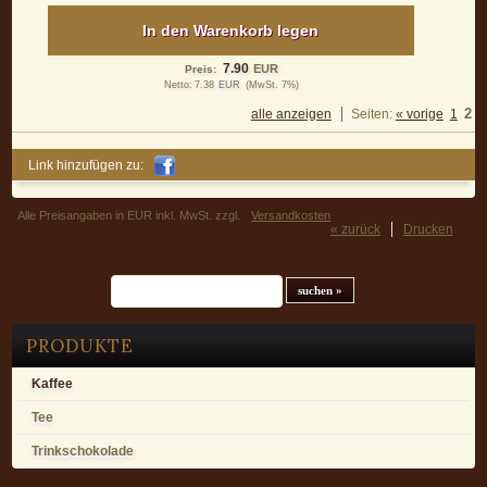
In den Warenkorb legen
7.90
EUR
Preis:
Netto:
7.38
EUR
(MwSt. 7%)
2
alle anzeigen
Seiten:
« vorige
1
Link hinzufügen zu:
Alle Preisangaben in EUR inkl. MwSt. zzgl.
Versandkosten
« zurück
Drucken
Suchfeld
PRODUKTE
Kaffee
Tee
Trinkschokolade