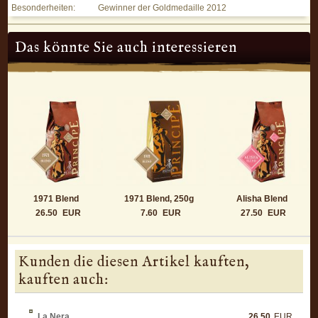
Besonderheiten:
Gewinner der Goldmedaille 2012
Das könnte Sie auch interessieren
1971 Blend
1971 Blend, 250g
Alisha Blend
26.50
EUR
7.60
EUR
27.50
EUR
Kunden die diesen Artikel kauften,
kauften auch:
La Nera
26.50
EUR