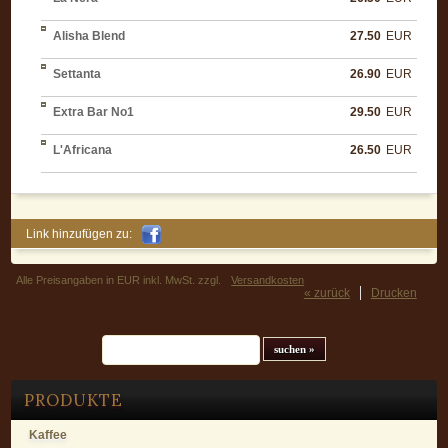
Alisha Blend
27.50
EUR
Settanta
26.90
EUR
Extra Bar No1
29.50
EUR
L'Africana
26.50
EUR
Link hinzufügen zu:
Alle Preisangaben in EUR inkl. MwSt. zzgl.
Versandkosten
« zurück
Drucken
Suchfeld
PRODUKTE
Kaffee