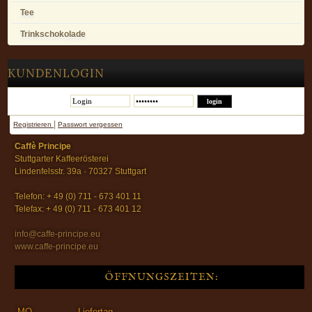
Tee
Trinkschokolade
KUNDENLOGIN
|
Registrieren
Passwort vergessen
Caffè Principe
Stuttgarter Kaffeerösterei
Lindenfelsstr. 39a · 70327 Stuttgart
Telefon: + 49 (0) 711 - 673 401 11
Telefax: + 49 (0) 711 - 673 401 12
info@caffe-principe.eu
www.caffe-principe.eu
ÖFFNUNGSZEITEN:
MO
Liefertag