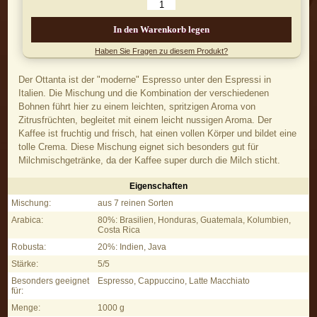
In den Warenkorb legen
Haben Sie Fragen zu diesem Produkt?
Der Ottanta ist der "moderne" Espresso unter den Espressi in
Italien. Die Mischung und die Kombination der verschiedenen
Bohnen führt hier zu einem leichten, spritzigen Aroma von
Zitrusfrüchten, begleitet mit einem leicht nussigen Aroma. Der
Kaffee ist fruchtig und frisch, hat einen vollen Körper und bildet eine
tolle Crema. Diese Mischung eignet sich besonders gut für
Milchmischgetränke, da der Kaffee super durch die Milch sticht.
Eigenschaften
Ottanta - Eigenschaften
Mischung:
aus 7 reinen Sorten
Arabica:
80%: Brasilien, Honduras, Guatemala, Kolumbien,
Costa Rica
Robusta:
20%: Indien, Java
Stärke:
5/5
Besonders geeignet
Espresso, Cappuccino, Latte Macchiato
für:
Menge:
1000 g