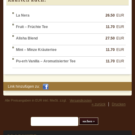
La Nera
26.50
EUR
Fruit – Früchte Tee
11.70
EUR
Alisha Blend
27.50
EUR
Mint – Minze Kräutertee
11.70
EUR
Pu-erh Vanilla – Aromatisierter Tee
11.70
EUR
Link hinzufügen zu:
Alle Preisangaben in EUR inkl. MwSt. zzgl.
Versandkosten
« zurück
Drucken
Suchfeld