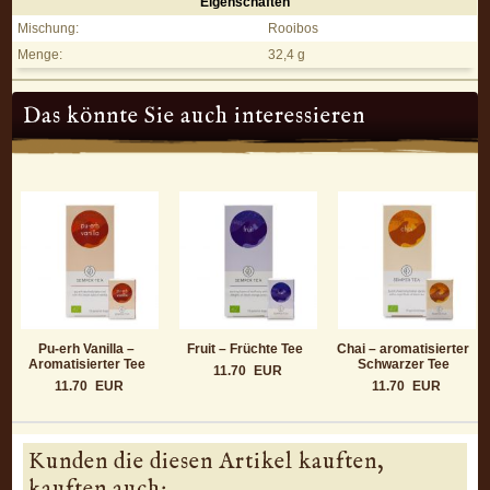
Eigenschaften
Rooibos – Rotbusch Tee - Eigenschaften
Mischung:
Rooibos
Menge:
32,4 g
Das könnte Sie auch interessieren
Pu-erh Vanilla –
Fruit – Früchte Tee
Chai – aromatisierter
Aromatisierter Tee
Schwarzer Tee
11.70
EUR
11.70
EUR
11.70
EUR
Kunden die diesen Artikel kauften,
kauften auch: