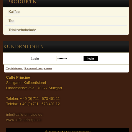
PRODUKTE
Kaffee
Tee
Trinkschokolade
KUNDENLOGIN
|
Registrieren
Passwort vergessen
Caffè Principe
Stuttgarter Kaffeerösterei
Lindenfelsstr. 39a · 70327 Stuttgart
Telefon: + 49 (0) 711 - 673 401 11
Telefax: + 49 (0) 711 - 673 401 12
info@caffe-principe.eu
www.caffe-principe.eu