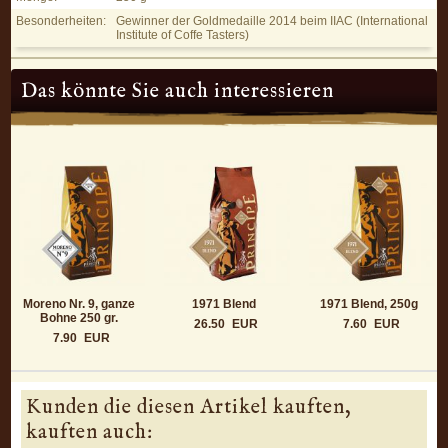
Besonderheiten:
Gewinner der Goldmedaille 2014 beim IIAC (International
Institute of Coffe Tasters)
Das könnte Sie auch interessieren
Moreno Nr. 9, ganze
1971 Blend
1971 Blend, 250g
Bohne 250 gr.
26.50
EUR
7.60
EUR
7.90
EUR
Kunden die diesen Artikel kauften,
kauften auch: