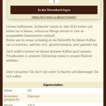
In den Warenkorb legen
Haben Sie Fragen zu diesem Produkt?
Unsere Kaffeesorte „Schäumle“ wurde im Jahr 2012 kreiert und
bisher nur in kleiner, exklusiver Menge einmal im Jahr an
ausgewählte Gastronomen verkauft.
Bisher war es etwas schwierig an die Rohstoffe für diesen Kaffee
ran zu kommen, welches sich, glücklicherweise, jetzt geändert hat.
Jetzt endlich können wir diesen leckeren Kaffee auch unseren
Privatkunden in unserem Onlineshop sowie in unserer Rösterei
anbieten.
Dann versuchen Sie doch mal unser Schäumle und überzeugen Sie
sich selbst.
Eigenschaften
Schäumle, 250 g - Eigenschaften
Stärke:
4/5
Besonders
Espresso
geeignet für:
Menge:
250 g