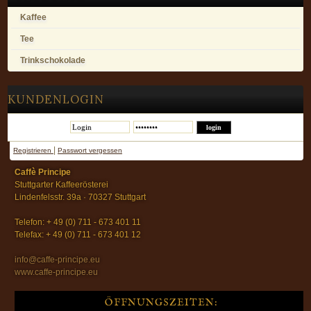
Kaffee
Tee
Trinkschokolade
KUNDENLOGIN
|
Registrieren
Passwort vergessen
Caffè Principe
Stuttgarter Kaffeerösterei
Lindenfelsstr. 39a · 70327 Stuttgart
Telefon: + 49 (0) 711 - 673 401 11
Telefax: + 49 (0) 711 - 673 401 12
info@caffe-principe.eu
www.caffe-principe.eu
ÖFFNUNGSZEITEN: