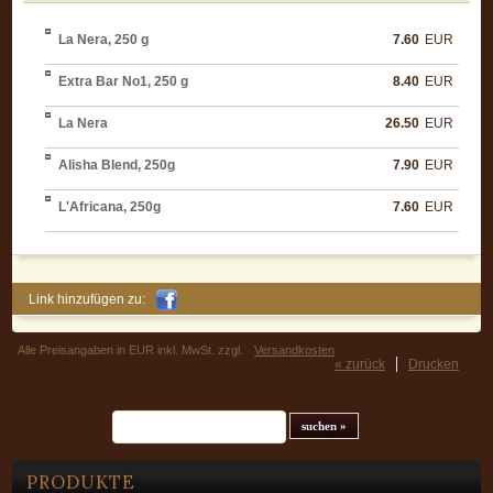
La Nera, 250 g
7.60
EUR
Extra Bar No1, 250 g
8.40
EUR
La Nera
26.50
EUR
Alisha Blend, 250g
7.90
EUR
L'Africana, 250g
7.60
EUR
Link hinzufügen zu:
Alle Preisangaben in EUR inkl. MwSt. zzgl.
Versandkosten
« zurück
Drucken
Suchfeld
PRODUKTE