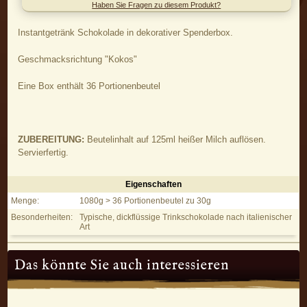
Haben Sie Fragen zu diesem Produkt?
Instantgetränk Schokolade in dekorativer Spenderbox.
Geschmacksrichtung "Kokos"
Eine Box enthält 36 Portionenbeutel
ZUBEREITUNG:
Beutelinhalt auf 125ml heißer Milch auflösen.
Servierfertig.
Eigenschaften
Hot Chocolate Kokos - Eigenschaften
Menge:
1080g > 36 Portionenbeutel zu 30g
Besonderheiten:
Typische, dickflüssige Trinkschokolade nach italienischer
Art
Das könnte Sie auch interessieren