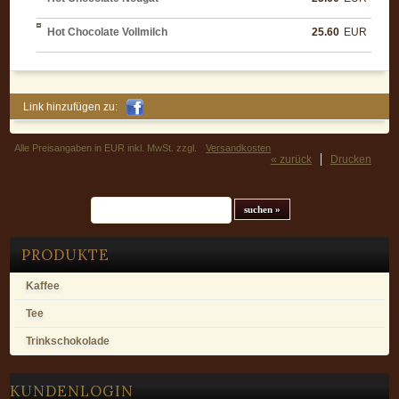
Hot Chocolate Vollmilch
25.60
EUR
Link hinzufügen zu:
Alle Preisangaben in EUR inkl. MwSt. zzgl.
Versandkosten
« zurück
Drucken
Suchfeld
PRODUKTE
Kaffee
Tee
Trinkschokolade
KUNDENLOGIN