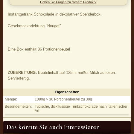
Haben Sie Fragen zu diesem Produkt?
Instantgetränk Schokolade in dekorativer Spenderbox.
Geschmacksrichtung "Nougat"
Eine Box enthält 36 Portionenbeutel
ZUBEREITUNG:
Beutelinhalt auf 125ml heißer Milch auflösen.
Servierfertig.
Eigenschaften
Hot Chocolate Nougat - Eigenschaften
Menge:
1080g > 36 Portionenbeutel zu 30g
Besonderheiten:
Typische, dickflüssige Trinkschokolade nach italienischer
Art
Das könnte Sie auch interessieren