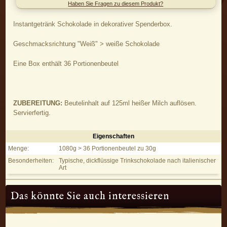
Haben Sie Fragen zu diesem Produkt?
Instantgetränk Schokolade in dekorativer Spenderbox.
Geschmacksrichtung "Weiß" > weiße Schokolade
Eine Box enthält 36 Portionenbeutel
ZUBEREITUNG:
Beutelinhalt auf 125ml heißer Milch auflösen.
Servierfertig.
Eigenschaften
Hot Chocolate Weiß - Eigenschaften
Menge:
1080g > 36 Portionenbeutel zu 30g
Besonderheiten:
Typische, dickflüssige Trinkschokolade nach italienischer
Art
Das könnte Sie auch interessieren