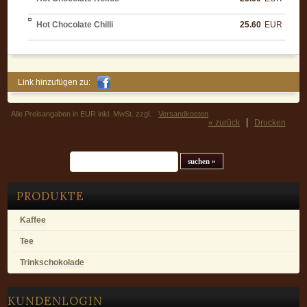
Hot Chocolate Chilli
25.60
EUR
Link hinzufügen zu:
Alle Preisangaben in EUR inkl. MwSt. zzgl.
Versandkosten
« zurück
Drucken
Suchfeld
PRODUKTE
Kaffee
Tee
Trinkschokolade
KUNDENLOGIN