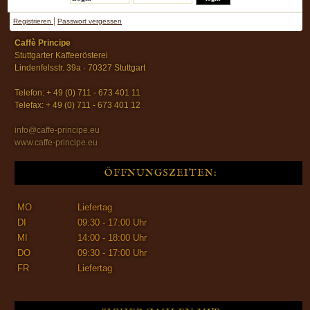
|
Registrieren
Passwort vergessen
Caffè Principe
Stuttgarter Kaffeerösterei
Lindenfelsstr. 39a · 70327 Stuttgart
Telefon: + 49 (0) 711 - 673 401 11
Telefax: + 49 (0) 711 - 673 401 12
info@caffe-principe.eu
www.caffe-principe.eu
ÖFFNUNGSZEITEN:
MO
Liefertag
DI
09:30 - 17:00 Uhr
MI
14:00 - 18:00 Uhr
DO
09:30 - 17:00 Uhr
FR
Liefertag