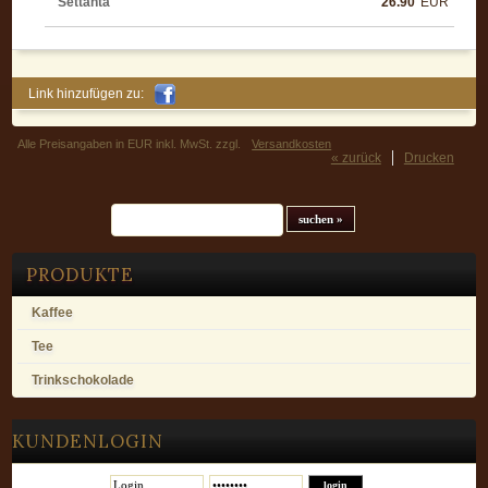
Settanta
26.90
EUR
Link hinzufügen zu:
Alle Preisangaben in EUR inkl. MwSt. zzgl.
Versandkosten
« zurück
Drucken
Suchfeld
PRODUKTE
Kaffee
Tee
Trinkschokolade
KUNDENLOGIN