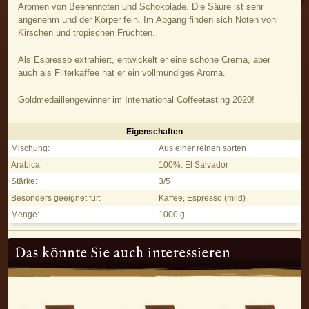
Aromen von Beerennoten und Schokolade. Die Säure ist sehr
angenehm und der Körper fein. Im Abgang finden sich Noten von
Kirschen und tropischen Früchten.
Als Espresso extrahiert, entwickelt er eine schöne Crema, aber
auch als Filterkaffee hat er ein vollmundiges Aroma.
Goldmedaillengewinner im International Coffeetasting 2020!
Eigenschaften
El Salvador - Eigenschaften
Mischung:
Aus einer reinen sorten
Arabica:
100%: El Salvador
Stärke:
3/5
Besonders geeignet für:
Kaffee, Espresso (mild)
Menge:
1000 g
Das könnte Sie auch interessieren