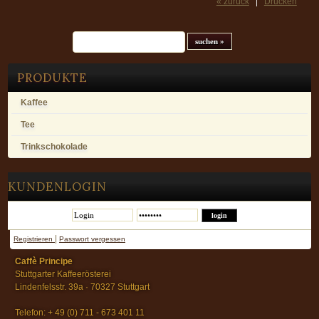
« zurück
Drucken
Suchfeld
PRODUKTE
Kaffee
Tee
Trinkschokolade
KUNDENLOGIN
|
Registrieren
Passwort vergessen
Caffè Principe
Stuttgarter Kaffeerösterei
Lindenfelsstr. 39a · 70327 Stuttgart
Telefon: + 49 (0) 711 - 673 401 11