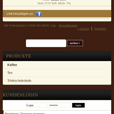
Netto:
27.57
EUR
(MwSt. 7%)
Link hinzufügen zu:
Alle Preisangaben in EUR inkl. MwSt. zzgl.
Versandkosten
« zurück
Drucken
Suchfeld
PRODUKTE
Kaffee
Tee
Trinkschokolade
KUNDENLOGIN
|
Registrieren
Passwort vergessen